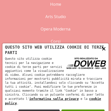
Home
Arts Studio
Opera Moderna
Corsi
×
QUESTO SITO WEB UTILIZZA COOKIE DI TERZE
PARTI
Iscrizioni
Questo sito utilizza cookie
tecnici per la navigazione e
News
cookie di terze parti per servizi
aggiuntivi come la visualizzazione
di video. Alcuni cookie potrebbero raccogliere
Contatti
informazioni per mostrarti pubblicità mirata e tracciare
la tua attività, installandosi solo cliccando su "Accetta
tutti i cookie". Puoi modificare le tue preferenze in
qualsiasi momento tramite il link "Cookie" in basso a
sinistra. Cliccando su un pulsante confermi di aver letto
informativa sulla privacy
cookie
e accettato l'
e la
New Arts Studio A.S.D.- C. F. & P. Iva 04730910231
policy
.
Informativa privacy
-
Cookie policy
|
web agency