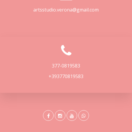
artsstudio.verona@gmail.com
377-0819583
+393770819583